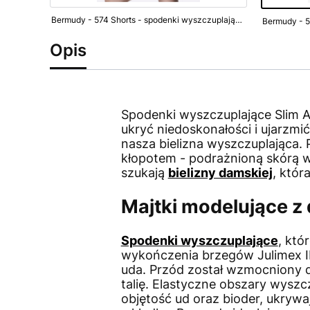
Bermudy - 574 Shorts - spodenki wyszczuplające - czarne
Opis
Spodenki wyszczuplające Slim A
ukryć niedoskonałości i ujarzmi
nasza bielizna wyszczuplająca.
kłopotem - podrażnioną skórą 
szukają
bielizny damskiej
, któr
Majtki modelujące z 
Spodenki wyszczuplające
, któ
wykończenia brzegów Julimex IN
uda. Przód został wzmocniony 
talię. Elastyczne obszary wyszc
objętość ud oraz bioder, ukrywaj