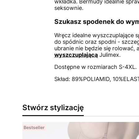
wkładka. Bermudy idealnie spra
seksownie.
Szukasz spodenek do wymo
Wręcz idealne wyszczuplające sp
do spódnic oraz spodni - szczeg
ubranie nie będzie się rolować,
wyszczuplającą
Julimex.
Dostępne w rozmiarach S-4XL.
Skład: 89%POLIAMID, 10%ELA
Stwórz stylizację
Bestseller