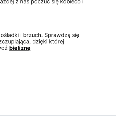
żdej z nas poczuć się kobieco i
ośladki i brzuch. Sprawdzą się
zuplająca, dzięki której
awdź
bieliznę