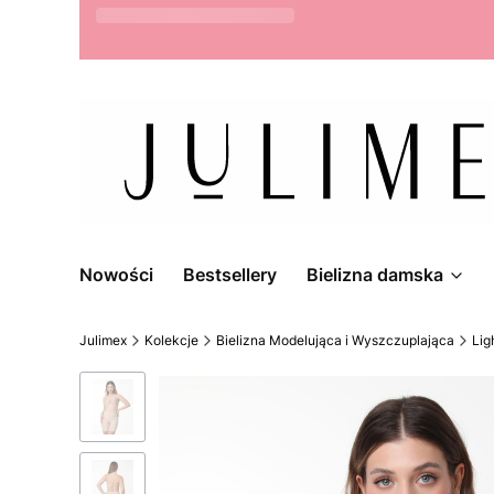
Możliwość zwrotu do 14 dni
Nowości
Bestsellery
Bielizna damska
Julimex
Kolekcje
Bielizna Modelująca i Wyszczuplająca
Lig