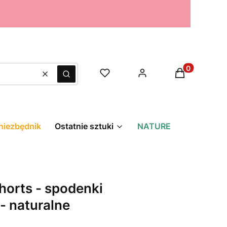
Produkty w k
Wyczyść
Szukaj
niezbędnik
Ostatnie sztuki
NATURE
horts - spodenki
- naturalne