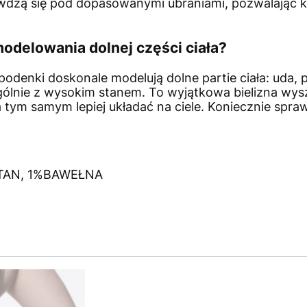
wdzą się pod dopasowanymi ubraniami, pozwalając ka
delowania dolnej części ciała?
odenki doskonale modelują dolne partie ciała: uda, p
ólnie z wysokim stanem. To wyjątkowa bielizna wyszc
 a tym samym lepiej układać na ciele. Koniecznie spr
STAN, 1%BAWEŁNA