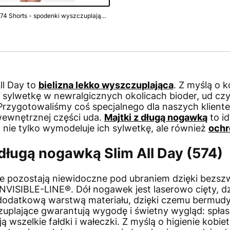
Bermudy - 574 Shorts - spodenki wyszczuplające - naturalne
ll Day to
bielizna lekko wyszczuplająca
. Z myślą o 
ć sylwetkę w newralgicznych okolicach bioder, ud cz
 Przygotowaliśmy coś specjalnego dla naszych klient
wewnętrznej części uda.
Majtki z długą nogawką
to id
a nie tylko wymodeluje ich sylwetkę, ale również
ochr
długą nogawką Slim All Day (574)
re pozostają niewidoczne pod ubraniem dzięki bezsz
VISIBLE-LINE®. Dół nogawek jest laserowo cięty, dz
dodatkową warstwą materiału, dzięki czemu bermudy
zuplające gwarantują wygodę i świetny wygląd: spłas
ą wszelkie fałdki i wałeczki. Z myślą o higienie kobi