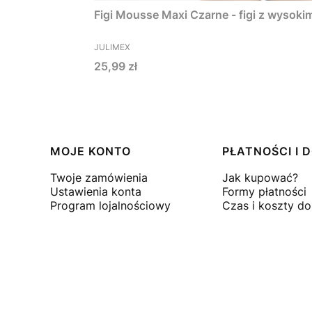
Figi Mousse Maxi Czarne - figi z wysok
PRODUCENT
JULIMEX
Cena
25,99 zł
Linki w stopce
MOJE KONTO
PŁATNOŚCI I
Twoje zamówienia
Jak kupować?
Ustawienia konta
Formy płatności
Program lojalnościowy
Czas i koszty d