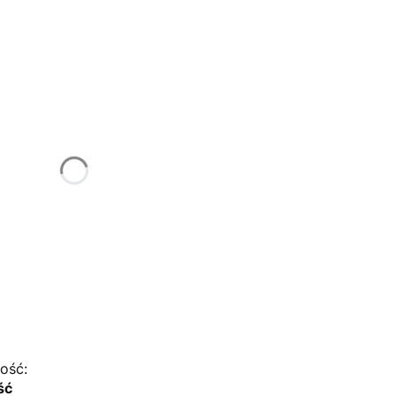
tu:
ą różnić się ceną
XL
3XL
4XL
ość:
ść