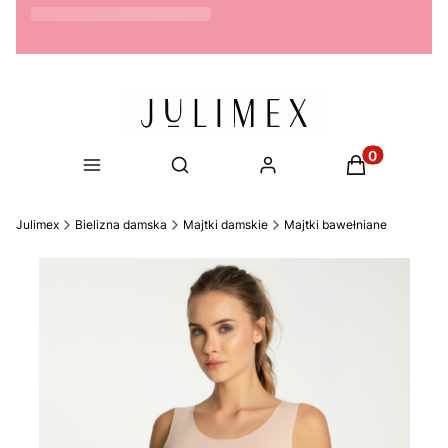
Możliwość zwrotu do 14 dni
Produkty w ko
Otwórz wyszukiwarkę
Julimex
Bielizna damska
Majtki damskie
Majtki bawełniane