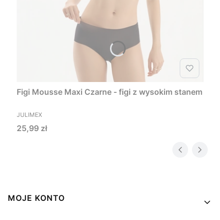
Figi Mousse Maxi Czarne - figi z wysokim stanem
PRODUCENT
JULIMEX
Cena
25,99 zł
Linki w stopce
MOJE KONTO