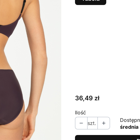
Wybierz wariant produk
Poszczególne warianty mog
*
KOLOR
ŚLIWKOWY
*
ROZMIAR
S
XL
Cena
36,49 zł
Ilość
Dostępn
szt.
średnia 