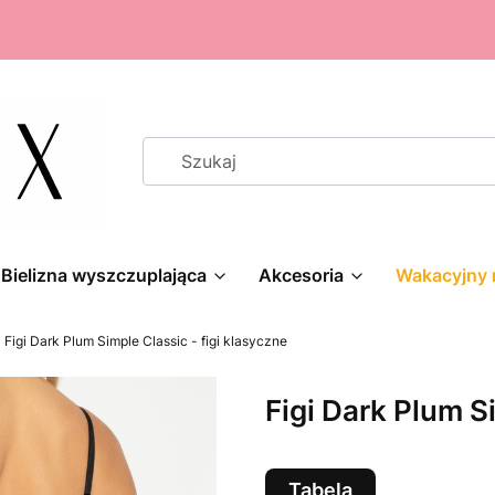
Bielizna wyszczuplająca
Akcesoria
Wakacyjny 
Figi Dark Plum Simple Classic - figi klasyczne
Figi Dark Plum S
Tabela