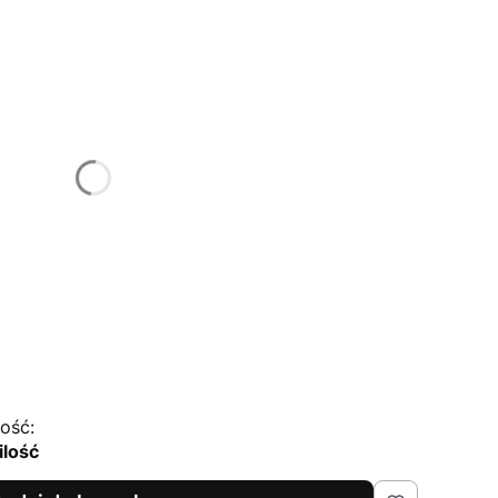
tu:
ą różnić się ceną
ość:
ilość