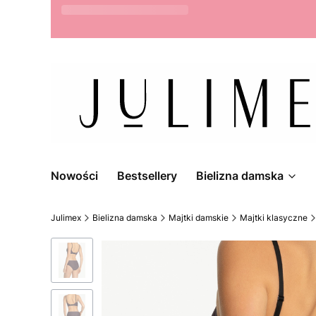
Możliwość zwrotu do 14 dni
Nowości
Bestsellery
Bielizna damska
Julimex
Bielizna damska
Majtki damskie
Majtki klasyczne