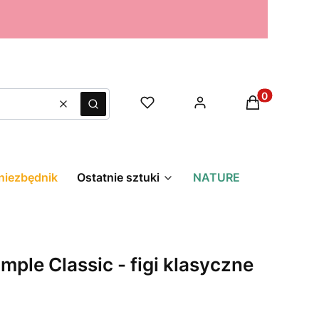
Produkty w k
Wyczyść
Szukaj
niezbędnik
Ostatnie sztuki
NATURE
imple Classic - figi klasyczne