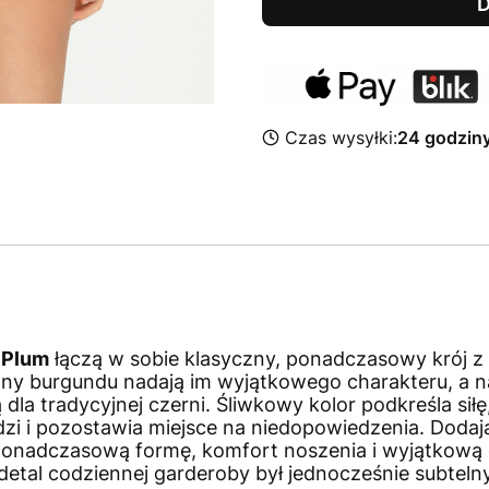
D
Czas wysyłki:
24 godzin
 Plum
łączą w sobie klasyczny, ponadczasowy krój z 
tony burgundu nadają im wyjątkowego charakteru, a n
 dla tradycyjnej czerni. Śliwkowy kolor podkreśla siłę,
zi i pozostawia miejsce na niedopowiedzenia. Dodając
 ponadczasową formę, komfort noszenia i wyjątkową e
detal codziennej garderoby był jednocześnie subtelny