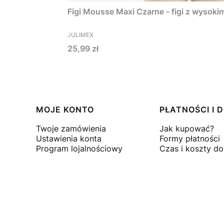
Figi Mousse Maxi Czarne - figi z wysok
PRODUCENT
JULIMEX
Cena
25,99 zł
Linki w stopce
MOJE KONTO
PŁATNOŚCI I
Twoje zamówienia
Jak kupować?
Ustawienia konta
Formy płatności
Program lojalnościowy
Czas i koszty d