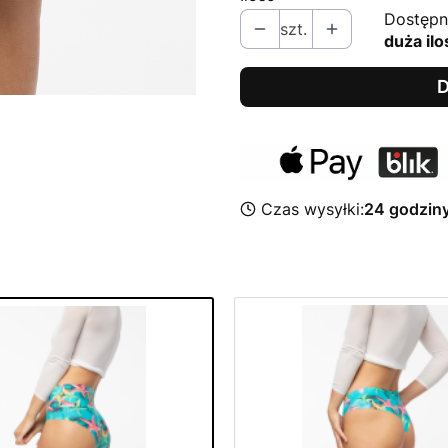
Dostępn
szt.
duża ilo
D
Czas wysyłki:
24 godzin