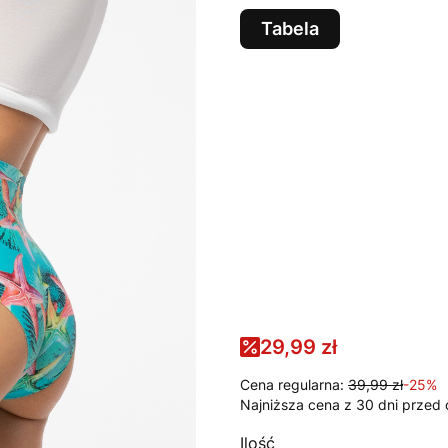
Tabela
Wybierz wariant produk
Poszczególne warianty mog
*
KOLOR
PRINT
*
ROZMIAR
S
2XL
29,99 zł
Cena regularna:
39,99 zł
-25%
Najniższa cena z 30 dni przed 
Ilość