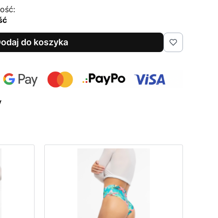
ość:
ść
odaj do koszyka
y