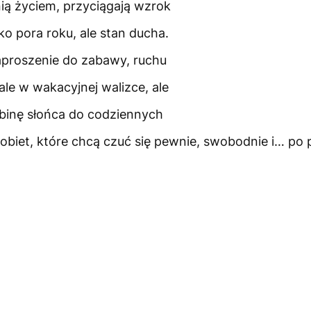
nią życiem, przyciągają wzrok
lko pora roku, ale stan ducha.
zaproszenie do zabawy, ruchu
le w wakacyjnej walizce, ale
binę słońca do codziennych
a kobiet, które chcą czuć się pewnie, swobodnie i… po