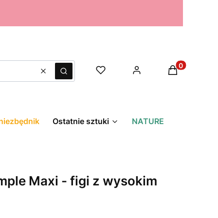
Produkty w k
Wyczyść
Szukaj
niezbędnik
Ostatnie sztuki
NATURE
imple Maxi - figi z wysokim