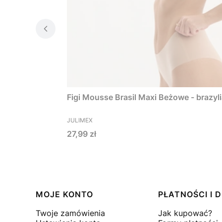
Figi Mousse Brasil Maxi Beżowe - brazy
PRODUCENT
JULIMEX
Cena
27,99 zł
Linki w stopce
MOJE KONTO
PŁATNOŚCI I
Twoje zamówienia
Jak kupować?