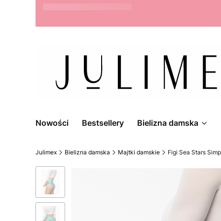
Możliwość zwrotu do 14 dni
Nowości
Bestsellery
Bielizna damska
Julimex
Bielizna damska
Majtki damskie
Figi Sea Stars Simp