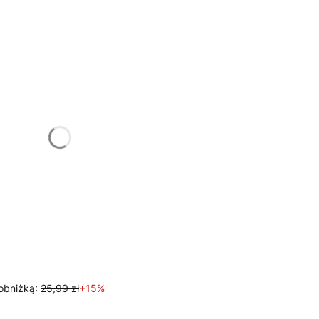
tu:
ą różnić się ceną
obniżką:
25,99 zł
+15%