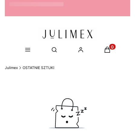
Możliwość zwrotu do 14 dni
Produkty w ko
Otwórz wyszukiwarkę
Julimex
OSTATNIE SZTUKI