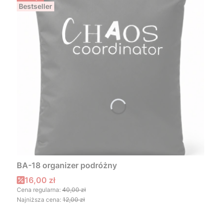
Bestseller
BA-18 organizer podróżny
Cena promocyjna
16,00 zł
Cena regularna:
40,00 zł
Najniższa cena:
12,00 zł