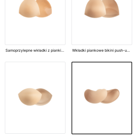
Samoprzylepne wkładki z pianki bikini (WS-11), beżowe
Wkładki piankowe bikini push-up (WS-18), białe, czarne lub beżowe