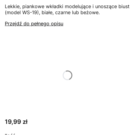
Lekkie, piankowe wkładki modelujące i unoszące biust
(model WS-19), białe, czarne lub beżowe.
Przejdź do pełnego opisu
Wybierz wariant produktu:
Poszczególne warianty mogą różnić się ceną
*
KOLOR
BEŻOWY
CZARNY
*
ROZMIAR
UNIWERSALNY
Cena
19,99 zł