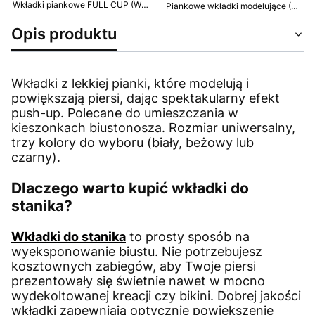
Wkładki piankowe FULL CUP (WS-26), białe lub beżowe
Piankowe wkładki modelujące (WS-19), czarne i beżowe
Opis produktu
Wkładki z lekkiej pianki, które modelują i
powiększają piersi, dając spektakularny efekt
push-up. Polecane do umieszczania w
kieszonkach biustonosza. Rozmiar uniwersalny,
trzy kolory do wyboru (biały, beżowy lub
czarny).
Dlaczego warto kupić wkładki do
stanika?
Wkładki do stanika
to prosty sposób na
wyeksponowanie biustu. Nie potrzebujesz
kosztownych zabiegów, aby Twoje piersi
prezentowały się świetnie nawet w mocno
wydekoltowanej kreacji czy bikini. Dobrej jakości
wkładki zapewniają optycznie powiększenie