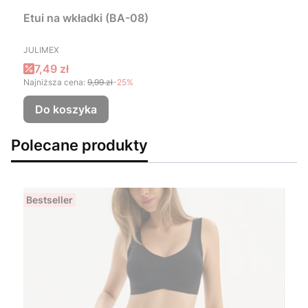
Etui na wkładki (BA-08)
PRODUCENT
JULIMEX
Cena promocyjna
7,49 zł
Najniższa cena:
9,99 zł
-25%
Do koszyka
Polecane produkty
Bestseller