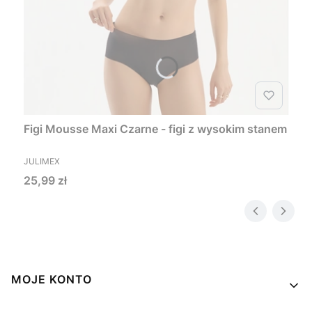
Figi Mousse Maxi Czarne - figi z wysokim stanem
PRODUCENT
JULIMEX
Cena
25,99 zł
Linki w stopce
MOJE KONTO