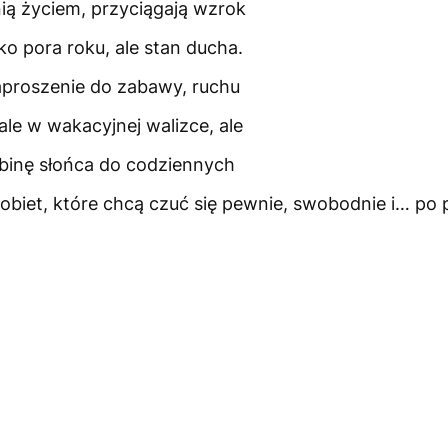
nią życiem, przyciągają wzrok
lko pora roku, ale stan ducha.
zaproszenie do zabawy, ruchu
le w wakacyjnej walizce, ale
binę słońca do codziennych
a kobiet, które chcą czuć się pewnie, swobodnie i… po