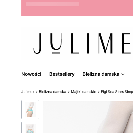
Możliwość zwrotu do 14 dni
Nowości
Bestsellery
Bielizna damska
Julimex
Bielizna damska
Majtki damskie
Figi Sea Stars Simp