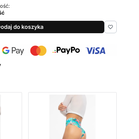
ość:
ść
odaj do koszyka
y