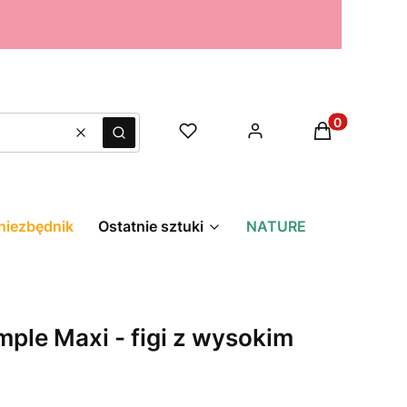
Produkty w k
Wyczyść
Szukaj
niezbędnik
Ostatnie sztuki
NATURE
imple Maxi - figi z wysokim