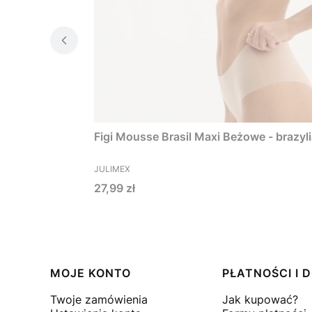
Figi Mousse Brasil Maxi Beżowe - brazy
PRODUCENT
JULIMEX
Cena
27,99 zł
Linki w stopce
MOJE KONTO
PŁATNOŚCI I
Twoje zamówienia
Jak kupować?