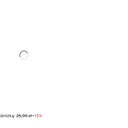
tu:
ą różnić się ceną
obniżką:
25,99 zł
+15%