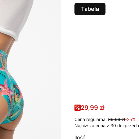
Tabela
Wybierz wariant produk
Poszczególne warianty mog
*
KOLOR
PRINT
*
ROZMIAR
S
2XL
29,99 zł
Cena regularna:
39,99 zł
-25%
Najniższa cena z 30 dni przed 
Ilość