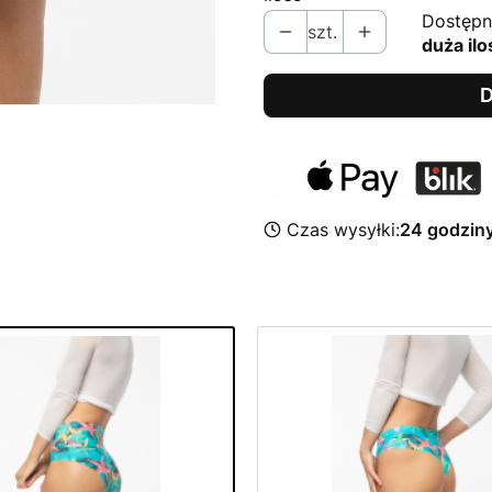
Dostępn
szt.
duża ilo
D
Czas wysyłki:
24 godzin