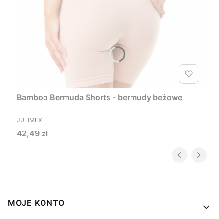
Bamboo Bermuda Shorts - bermudy beżowe
PRODUCENT
JULIMEX
Cena
42,49 zł
Linki w stopce
MOJE KONTO