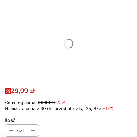
Wybierz wariant produktu:
Poszczególne warianty mogą różnić się ceną
*
KOLOR
PRINT
*
ROZMIAR
S
M
L
XL
29,99 zł
Cena regularna:
39,99 zł
-25%
Najniższa cena z 30 dni przed obniżką:
25,99 zł
+15%
Ilość
szt.