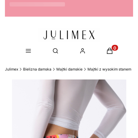
Możliwość zwrotu do 14 dni
Produkty w ko
Otwórz wyszukiwarkę
Julimex
Bielizna damska
Majtki damskie
Majtki z wysokim stanem