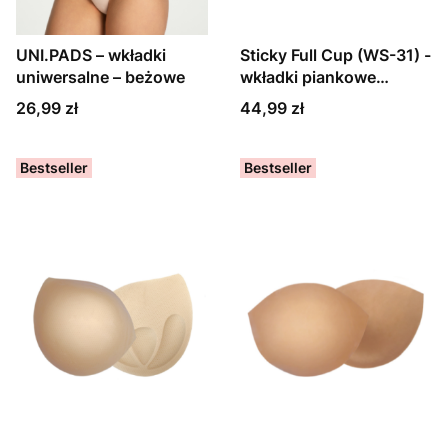
UNI.PADS – wkładki
Sticky Full Cup (WS-31) -
uniwersalne – beżowe
wkładki piankowe
samoprzylepne
Cena
Cena
26,99 zł
44,99 zł
Bestseller
Bestseller