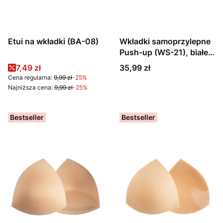
Etui na wkładki (BA-08)
Wkładki samoprzylepne
Push-up (WS-21), białe,
czarne lub beżowe
Cena promocyjna
Cena
7,49 zł
35,99 zł
Cena regularna:
9,99 zł
-25%
Najniższa cena:
9,99 zł
-25%
Bestseller
Bestseller