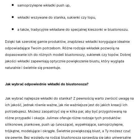
samoprzylepne wkładki push up,
wkładki wszywane do stanika, sukienki czy topu,
a także, tradycyjnie wkładane do specjalnej kieszonki w biustonoszu.
Dzięki tak szerokiej gamie produktów, znajdziesz wkładki korygujące idealnie
odpowiadające Twoim potrzebom. Różne rodzaje wkładek pozwolą na
dopasowanie ich do różnych modeli biustonoszy, sukienek czy topów. Dobrej
jakości wkładki zapewniają optycznie powiększenie biustu, który wygląda
naturalnie i świetnie się prezentuje.
Jak wybrać odpowiednie wkładki do biustonosza?
Jak wybrać najlepsze wkładki do stanika? Z pewnością warto zwrócić uwagę na
ich jakość, jednak równie ważne, jak nie ważniejsze jest do jakich kreacji ich
potrzebujesz. Możesz zaopatrzyć się w kilka par, aby być przygotowaną na
różne przypadki i okazje. Julimex oferuje różne rodzaje tych produktów:
silikonowe, piankowe, push up (unoszące), wypełniające, samoprzylepne,
trójkątne, modelujące i okrągłe. Świetnie powiększają biust, a Ty możesz czuć
się pewnie. Bez względu na rodzaj biustonosza sprawdzą się jako uniwersalne