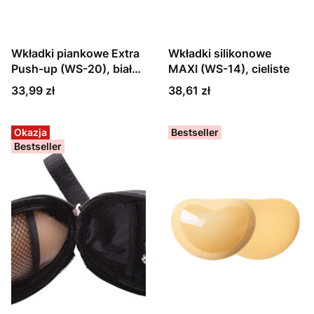
Wkładki piankowe Extra
Wkładki silikonowe
Push-up (WS-20), biały,
MAXI (WS-14), cieliste
czarny lub beżowy
Cena
Cena
33,99 zł
38,61 zł
Okazja
Bestseller
Bestseller