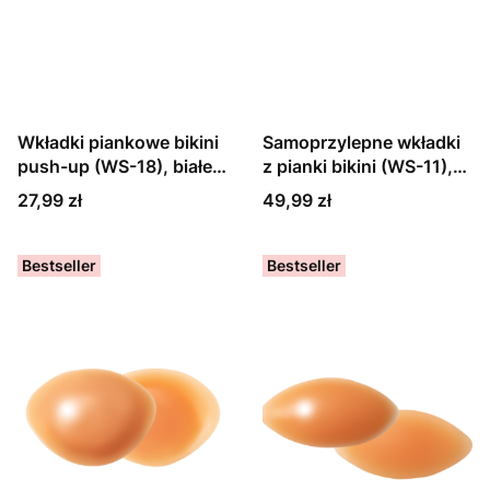
Wkładki piankowe bikini
Samoprzylepne wkładki
push-up (WS-18), białe,
z pianki bikini (WS-11),
czarne lub beżowe
beżowe
Cena
Cena
27,99 zł
49,99 zł
Bestseller
Bestseller