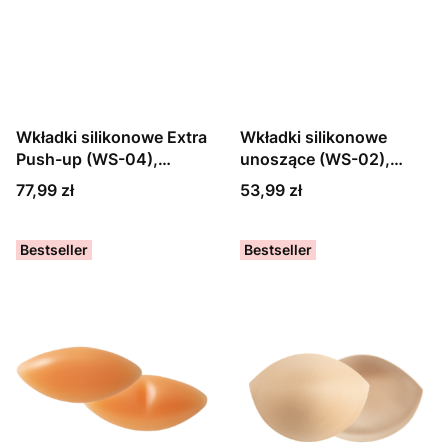
Wkładki silikonowe Extra
Wkładki silikonowe
Push-up (WS-04),
unoszące (WS-02),
cieliste
cieliste
Cena
Cena
77,99 zł
53,99 zł
Bestseller
Bestseller