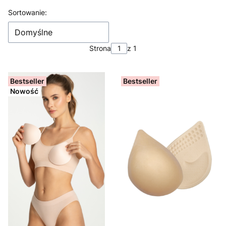
Lista produktów
Sortowanie:
Domyślne
Strona
z 1
Bestseller
Bestseller
Nowość