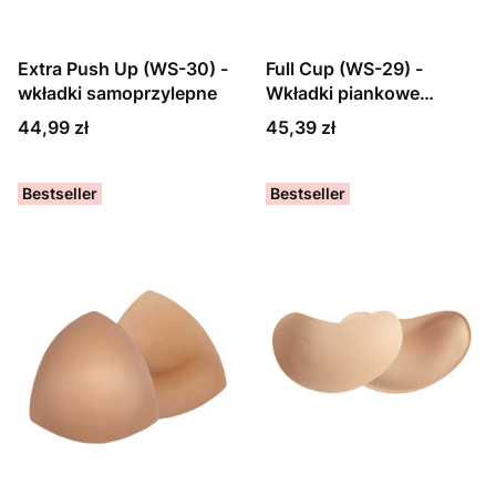
Extra Push Up (WS-30) -
Full Cup (WS-29) -
wkładki samoprzylepne
Wkładki piankowe
obustronne klejone
Cena
Cena
44,99 zł
45,39 zł
Bestseller
Bestseller