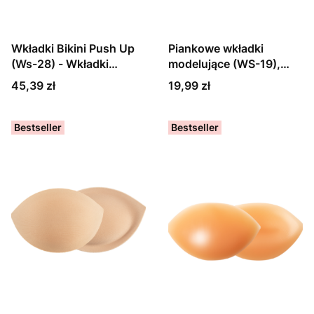
Wkładki Bikini Push Up
Piankowe wkładki
(Ws-28) - Wkładki
modelujące (WS-19),
piankowe obustronne
czarne i beżowe
Cena
Cena
45,39 zł
19,99 zł
klejone
Bestseller
Bestseller