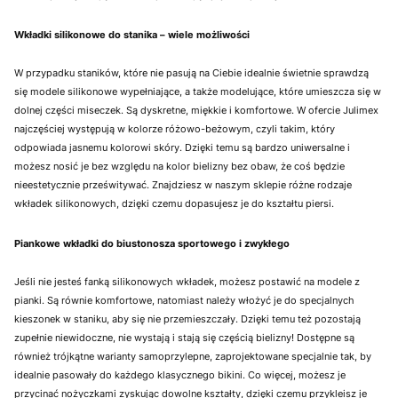
Wkładki silikonowe do stanika – wiele możliwości
W przypadku staników, które nie pasują na Ciebie idealnie świetnie sprawdzą
się modele silikonowe wypełniające, a także modelujące, które umieszcza się w
dolnej części miseczek. Są dyskretne, miękkie i komfortowe. W ofercie Julimex
najczęściej występują w kolorze różowo-beżowym, czyli takim, który
odpowiada jasnemu kolorowi skóry. Dzięki temu są bardzo uniwersalne i
możesz nosić je bez względu na kolor bielizny bez obaw, że coś będzie
nieestetycznie prześwitywać. Znajdziesz w naszym sklepie różne rodzaje
wkładek silikonowych, dzięki czemu dopasujesz je do kształtu piersi.
Piankowe wkładki do biustonosza sportowego i zwykłego
Jeśli nie jesteś fanką silikonowych wkładek, możesz postawić na modele z
pianki. Są równie komfortowe, natomiast należy włożyć je do specjalnych
kieszonek w staniku, aby się nie przemieszczały. Dzięki temu też pozostają
zupełnie niewidoczne, nie wystają i stają się częścią bielizny! Dostępne są
również trójkątne warianty samoprzylepne, zaprojektowane specjalnie tak, by
idealnie pasowały do każdego klasycznego bikini. Co więcej, możesz je
przycinać nożyczkami zyskując dowolne kształty, dzięki czemu przykleisz je