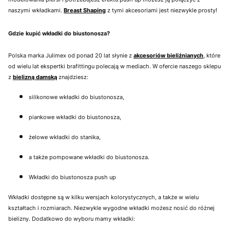
naszymi wkładkami.
Breast Shaping
z tymi akcesoriami jest niezwykle prosty!
Gdzie kupić wkładki do biustonosza?
Polska marka Julimex od ponad 20 lat słynie z
akcesoriów bieliźnianych
, które
od wielu lat ekspertki brafittingu polecają w mediach. W ofercie naszego sklepu
z
bielizną damską
znajdziesz:
silikonowe wkładki do biustonosza,
piankowe wkładki do biustonosza,
żelowe wkładki do stanika,
a także pompowane wkładki do biustonosza.
Wkładki do biustonosza push up
Wkładki dostępne są w kilku wersjach kolorystycznych, a także w wielu
kształtach i rozmiarach. Niezwykle wygodne wkładki możesz nosić do różnej
bielizny. Dodatkowo do wyboru mamy wkładki: