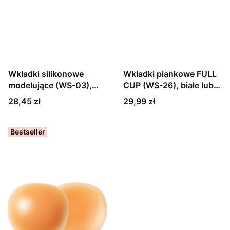
Wkładki silikonowe
Wkładki piankowe FULL
modelujące (WS-03),
CUP (WS-26), białe lub
cieliste
beżowe
Cena
Cena
28,45 zł
29,99 zł
Bestseller