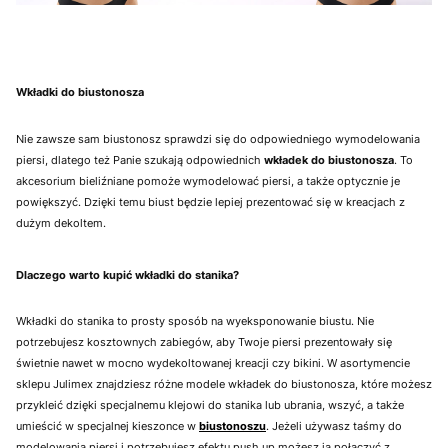
Wkładki do biustonosza
Nie zawsze sam biustonosz sprawdzi się do odpowiedniego wymodelowania
piersi, dlatego też Panie szukają odpowiednich
wkładek do biustonosza
. To
akcesorium bieliźniane pomoże wymodelować piersi, a także optycznie je
powiększyć. Dzięki temu biust będzie lepiej prezentować się w kreacjach z
dużym dekoltem.
Dlaczego warto kupić wkładki do stanika?
Wkładki do stanika to prosty sposób na wyeksponowanie biustu. Nie
potrzebujesz kosztownych zabiegów, aby Twoje piersi prezentowały się
świetnie nawet w mocno wydekoltowanej kreacji czy bikini. W asortymencie
sklepu Julimex znajdziesz różne modele wkładek do biustonosza, które możesz
przykleić dzięki specjalnemu klejowi do stanika lub ubrania, wszyć, a także
umieścić w specjalnej kieszonce w
biustonoszu
. Jeżeli używasz taśmy do
modelowania piersi i potrzebujesz efektu push up możesz ją połączyć z