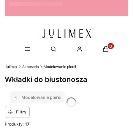
Możliwość zwrotu do 14 dni
Produkty w ko
Otwórz wyszukiwarkę
Julimex
Akcesoria
Modelowanie piersi
Wkładki do biustonosza
Modelowanie piersi
Filtry
Produkty:
17