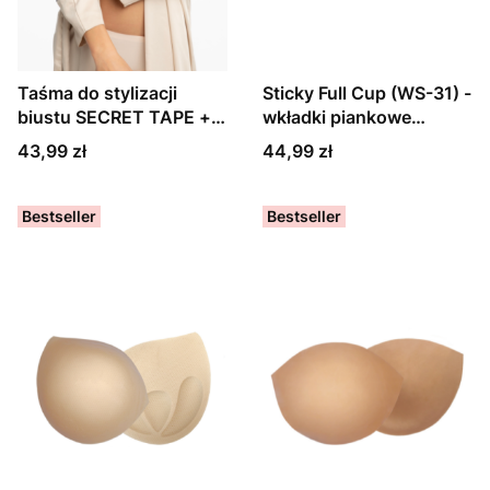
Taśma do stylizacji
Sticky Full Cup (WS-31) -
biustu SECRET TAPE +
wkładki piankowe
osłonki (BA-20) czarna
samoprzylepne
Cena
Cena
43,99 zł
44,99 zł
Bestseller
Bestseller