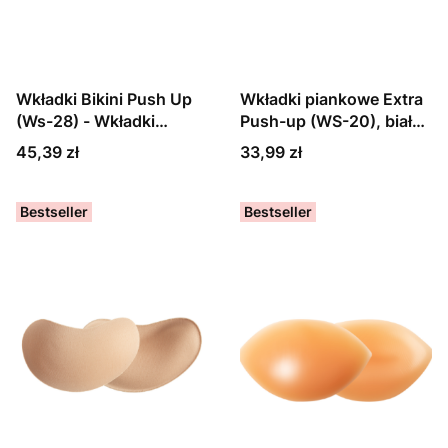
Wkładki Bikini Push Up
Wkładki piankowe Extra
(Ws-28) - Wkładki
Push-up (WS-20), biały,
piankowe obustronne
czarny lub beżowy
Cena
Cena
45,39 zł
33,99 zł
klejone
Bestseller
Bestseller