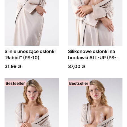
Silnie unoszące osłonki
Silikonowe osłonki na
"Rabbit" (PS-10)
brodawki ALL-UP (PS-
09)
Cena
Cena
31,99 zł
37,00 zł
Bestseller
Bestseller