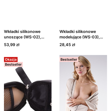
Wkładki silikonowe
Wkładki silikonowe
unoszące (WS-02),
modelujące (WS-03),
cieliste
cieliste
Cena
Cena
53,99 zł
28,45 zł
Okazja
Bestseller
Bestseller