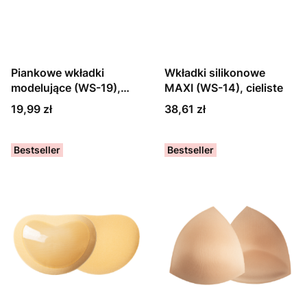
Piankowe wkładki
Wkładki silikonowe
modelujące (WS-19),
MAXI (WS-14), cieliste
czarne i beżowe
Cena
Cena
19,99 zł
38,61 zł
Bestseller
Bestseller