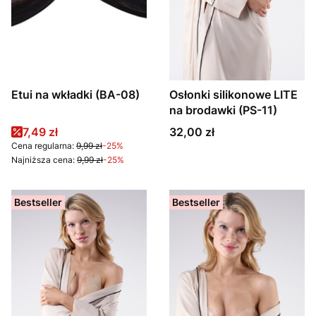
Etui na wkładki (BA-08)
Osłonki silikonowe LITE
na brodawki (PS-11)
Cena promocyjna
Cena
7,49 zł
32,00 zł
Cena regularna:
9,99 zł
-25%
Najniższa cena:
9,99 zł
-25%
Bestseller
Bestseller