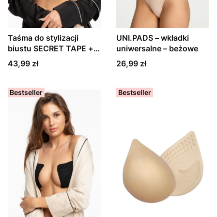
Taśma do stylizacji
UNI.PADS – wkładki
biustu SECRET TAPE +
uniwersalne – beżowe
osłonki (BA-20) beżowa
Cena
Cena
43,99 zł
26,99 zł
Bestseller
Bestseller