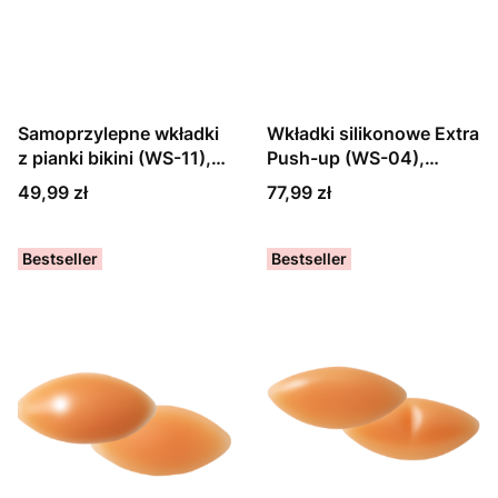
Samoprzylepne wkładki
Wkładki silikonowe Extra
z pianki bikini (WS-11),
Push-up (WS-04),
beżowe
cieliste
Cena
Cena
49,99 zł
77,99 zł
Bestseller
Bestseller