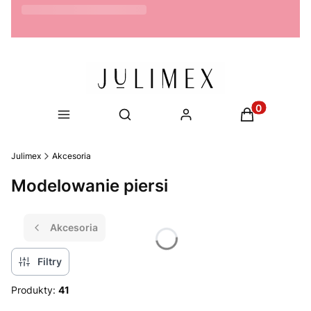
Możliwość zwrotu do 14 dni
Produkty w ko
Otwórz wyszukiwarkę
Julimex
Akcesoria
Modelowanie piersi
Akcesoria
Filtry
Produkty:
41