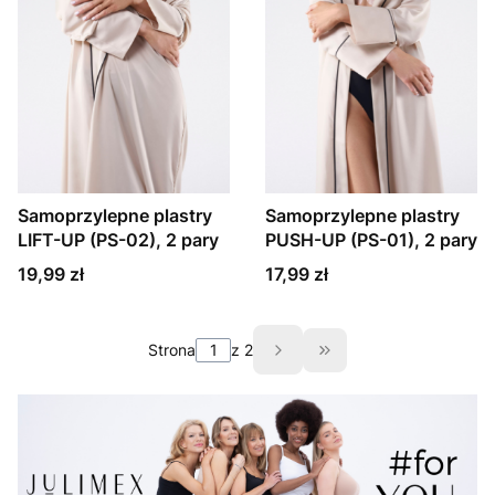
Samoprzylepne plastry
Samoprzylepne plastry
LIFT-UP (PS-02), 2 pary
PUSH-UP (PS-01), 2 pary
Cena
Cena
19,99 zł
17,99 zł
Strona
z 2
Przejdź do ostatniej