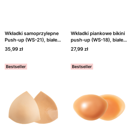
Wkładki samoprzylepne
Wkładki piankowe bikini
Push-up (WS-21), białe,
push-up (WS-18), białe,
czarne lub beżowe
czarne lub beżowe
Cena
Cena
35,99 zł
27,99 zł
Bestseller
Bestseller