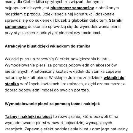
mamy dla Ciebie kilka sprytnych rozwiązań. Jednym z
najpopularniejszych jest
biustonosz samonośny
z obniżonym
mostkiem z przodu. Dzięki specjalnej konstrukcji doskonale
sprawdzi się do sukienek i bluzek z głębokim dekoltem.
Staniki
samonośne
doskonale sprawdzą się do wymodelowania piersi
przy stylizacjach z odkrytymi plecami czy ramionami.
Atrakcyjny biust dzięki wkładkom do stanika
Wkładki push up zapewnią Ci efekt powiększenia biustu.
Wymodelowanie piersi za pomocą odpowiednich akcesoriów
bieliźnianych. Anatomiczny kształt wkładek do stanika zapewni
naturalny kształt piersi. W sklepie Julimex znajdziesz
wkładki do
stanika
w różnych kształtach i rozmiarach, dzięki czemu możesz
dobrać odpowiedni model do swoich potrzeb.
Wymodelowanie piersi za pomocą taśm i naklejek
Taśmy i naklejki na biust
to rozwiązanie, które pozwoli Ci na
wymodelowanie piersi w nawet najbardziej wymagających
kreacjach. Zapewnią efekt podniesienia biustu oraz jego naturalny