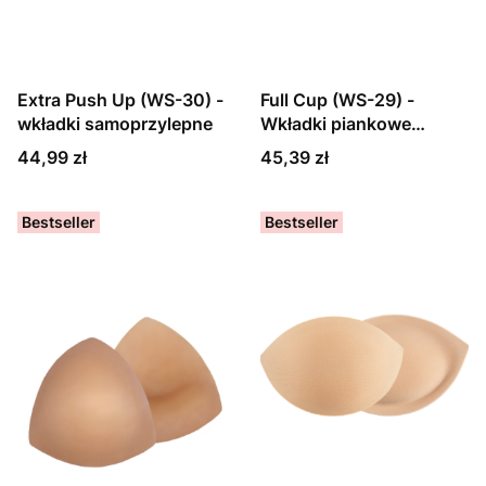
Extra Push Up (WS-30) -
Full Cup (WS-29) -
wkładki samoprzylepne
Wkładki piankowe
obustronne klejone
Cena
Cena
44,99 zł
45,39 zł
Bestseller
Bestseller