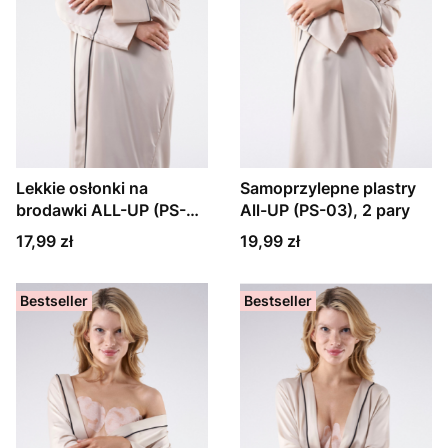
Lekkie osłonki na
Samoprzylepne plastry
brodawki ALL-UP (PS-
All-UP (PS-03), 2 pary
08), dwie pary
Cena
Cena
17,99 zł
19,99 zł
Bestseller
Bestseller