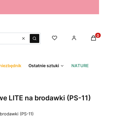
Produkty w k
Wyczyść
Szukaj
niezbędnik
Ostatnie sztuki
NATURE
we LITE na brodawki (PS-11)
 brodawki (PS-11)