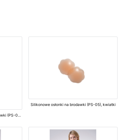
Silikonowe osłonki na brodawki (PS-05), kwiatki
Jednorazowe, lekkie osłonki na brodawki (PS-04), serca