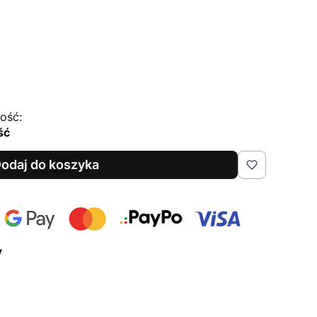
ość:
ść
odaj do koszyka
y