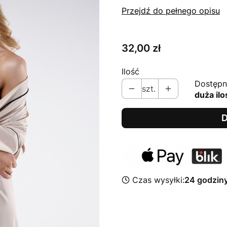
Przejdź do pełnego opisu
Cena
32,00 zł
Ilość
Dostępn
szt.
duża ilo
D
Czas wysyłki:
24 godzin