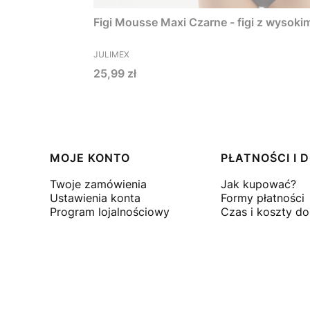
Figi Mousse Maxi Czarne - figi z wysok
PRODUCENT
JULIMEX
Cena
25,99 zł
Linki w stopce
MOJE KONTO
PŁATNOŚCI I
Twoje zamówienia
Jak kupować?
Ustawienia konta
Formy płatności
Program lojalnościowy
Czas i koszty d