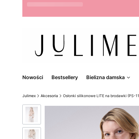
Możliwość zwrotu do 14 dni
Nowości
Bestsellery
Bielizna damska
Julimex
Akcesoria
Osłonki silikonowe LITE na brodawki (PS-11