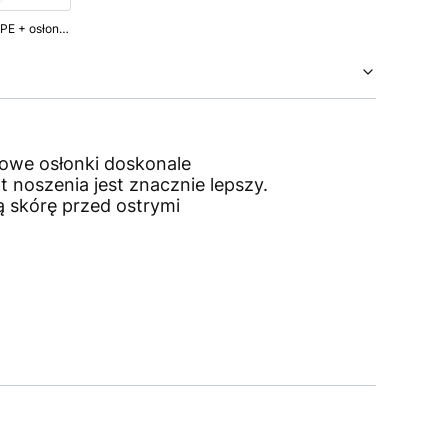
Taśma do stylizacji biustu SECRET TAPE + osłonki (BA-20) czarna
nowe osłonki doskonale
 noszenia jest znacznie lepszy.
ą skórę przed ostrymi