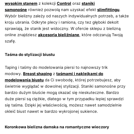
wysokim stanem
z kolekcji
Control
oraz
staniki
samonośne
również pozwolą nam uzyskać efekt
slimfittingu
.
Wybór bielizny zależy od naszych indywidualnych potrzeb, a także
kroju ubrania. Odkryte plecy i ramiona, czy tez głęboki dekolt
sprawiają, że stanik jest widoczny. W ofercie sklepu z bielizną
online znajdziesz
akcesoria bieliźniane
, które odczarują Twoją
szafę.
Taśma do stylizacji biustu
Taping i taśmy do modelowania piersi to najnowszy trik
modowy.
Breast shaping
z
taśmami i naklejkami do
modelowania biustu
da Ci swobodę, której potrzebujesz, aby
świetnie wyglądać w dowolnej stylizacji. Staniki samonośne przy
bardzo dużym biuście mogą okazać się nieskuteczne. Bardzo
duże piersi są ciężkie, dlatego w tym przypadku lepiej sprawdzi
się taśma. Dzięki jej właściwością, możesz nawet samodzielnie
okleić biust nawet w bardzo wykrojonej sukience.
Koronkowa bielizna damska na romantyczne wieczory