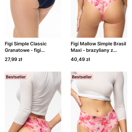
Figi Simple Classic
Figi Mallow Simple Brasil
Granatowe - figi
Maxi - brazyliany z
klasyczne
wysokim stanem
Cena
Cena
27,99 zł
40,49 zł
Bestseller
Bestseller