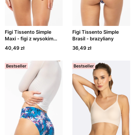
Figi Tissento Simple
Figi Tissento Simple
Maxi - figi z wysokim
Brasil - brazyliany
stanem
Cena
Cena
40,49 zł
36,49 zł
Bestseller
Bestseller