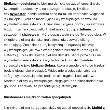
Bielizna modelująca
to bielizna damska do zadań specjalnych.
Szczególnie polecamy ją na szczególne okazje, jak ślub
czy
sylwester
. Każda kobieta chcę na takich imprezach wyglądać
jak najlepiej. Bielizna modelująca i wyszczuplająca pozwoli na
wymodelowanie sylwetki. Dzięki niej ukryjesz boczki, spłaszczysz
brzuch i zamaskujesz cellulit. Bielizna korygująca
Julimex
to
szczególny
shapewear
, który dopasowuje się do Twojego ciała. W
sklepie z bielizną damską znajdziesz luksusową bieliznę
modelującą. Znajdziesz tutaj klasyczną i elegancką bieliznę
wyszczuplającą, jak również elegancką bieliznę z koronką lub
siateczką. To ekskluzywna bielizna damska, która pozwoli Ci na
wymodelowanie sylwetki i wygładzenie linii ciała. Świetnie
sprawdzi się jako
bielizna ślubna
, która wymodeluje to co trzeba i
będzie elegancko wyglądać. Widocznie wygładzają i zbierają
skórę, wyszczuplają talię, podkreślają krągłości pośladków.
Modele bielizny wyszczuplającej sięgającej pod biust dodatkowo
go unosi i sprawia, że prezentuje się atrakcyjnie.
Biustonosze i majtki do zadań specjalnych
Nie tylko bielizna korygująca służy do zadań specjalnych.
Majtki z