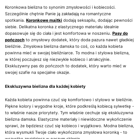
Koronkowa bielizna to synonim zmysłowości i kobiecości.
Szczególnie chętnie Panie ją zakładają na romantyczne
spotkania.
Koronkowe majtki
dodają seksapilu, dodając pewności
siebie. Delikatna koronka z elastycznego materiału idealnie
dopasowuje się do ciała i jest komfortowa w noszeniu.
Pasy do
pończoch
to zmysłowy dodatek, który doda pazura nawet gładkiej
bieliźnie. Zmysłowa bielizna damska to coś, co każda kobieta
powinna mieć w swojej bieliźniarce. To modna i stylowa bielizna,
w której poczujesz się niezwykle kobieco i atrakcyjnie.
Ekskluzywny pas do pończoch to dodatek, który warto mieć w
swojej szafie na specjalne okazje.
Ekskluzywna bielizna dla każdej kobiety
Każda kobieta powinna czuć się komfortowo i stylowo w bieliźnie.
Piękne kolory i wygodne kroje, które podkreślą kobiecą sylwetkę -
to właśnie nasze priorytety. Tym właśnie cechuje się ekskluzywna
bielizna damska. Elastyczne materiały i niewidoczne wykończenie
sprawi, że będziesz czuć się kobieco i wyjątkowo. Modna bielizna,
która wysmukli Twoje ciało wykończona zmysłowa koronką - to
wszystko znajdziesz w naszym sklepie.