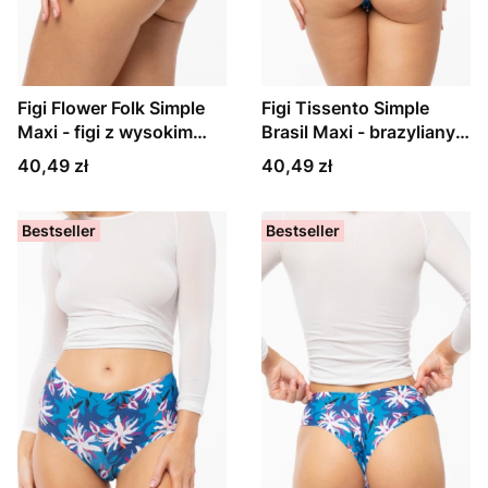
Figi Flower Folk Simple
Figi Tissento Simple
Maxi - figi z wysokim
Brasil Maxi - brazyliany z
stanem
wysokim stanem
Cena
Cena
40,49 zł
40,49 zł
Bestseller
Bestseller