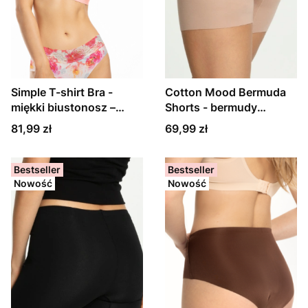
Simple T-shirt Bra -
Cotton Mood Bermuda
miękki biustonosz –
Shorts - bermudy
różowy
beżowe
Cena
Cena
81,99 zł
69,99 zł
Bestseller
Bestseller
Nowość
Nowość