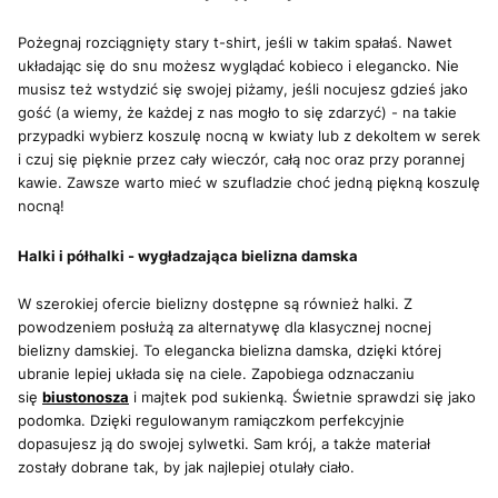
Pożegnaj rozciągnięty stary t-shirt, jeśli w takim spałaś. Nawet
układając się do snu możesz wyglądać kobieco i elegancko. Nie
musisz też wstydzić się swojej piżamy, jeśli nocujesz gdzieś jako
gość (a wiemy, że każdej z nas mogło to się zdarzyć) - na takie
przypadki wybierz koszulę nocną w kwiaty lub z dekoltem w serek
i czuj się pięknie przez cały wieczór, całą noc oraz przy porannej
kawie. Zawsze warto mieć w szufladzie choć jedną piękną koszulę
nocną!
Halki i półhalki - wygładzająca bielizna damska
W szerokiej ofercie bielizny dostępne są również halki. Z
powodzeniem posłużą za alternatywę dla klasycznej nocnej
bielizny damskiej. To elegancka bielizna damska, dzięki której
ubranie lepiej układa się na ciele. Zapobiega odznaczaniu
się
biustonosza
i majtek pod sukienką. Świetnie sprawdzi się jako
podomka. Dzięki regulowanym ramiączkom perfekcyjnie
dopasujesz ją do swojej sylwetki. Sam krój, a także materiał
zostały dobrane tak, by jak najlepiej otulały ciało.