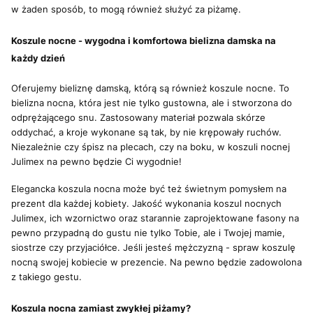
w żaden sposób, to mogą również służyć za piżamę.
Koszule nocne - wygodna i komfortowa bielizna damska na
każdy dzień
Oferujemy bieliznę damską, którą są również koszule nocne. To
bielizna nocna, która jest nie tylko gustowna, ale i stworzona do
odprężającego snu. Zastosowany materiał pozwala skórze
oddychać, a kroje wykonane są tak, by nie krępowały ruchów.
Niezależnie czy śpisz na plecach, czy na boku, w koszuli nocnej
Julimex na pewno będzie Ci wygodnie!
Elegancka koszula nocna może być też świetnym pomysłem na
prezent dla każdej kobiety. Jakość wykonania koszul nocnych
Julimex, ich wzornictwo oraz starannie zaprojektowane fasony na
pewno przypadną do gustu nie tylko Tobie, ale i Twojej mamie,
siostrze czy przyjaciółce. Jeśli jesteś mężczyzną - spraw koszulę
nocną swojej kobiecie w prezencie. Na pewno będzie zadowolona
z takiego gestu.
Koszula nocna zamiast zwykłej piżamy?