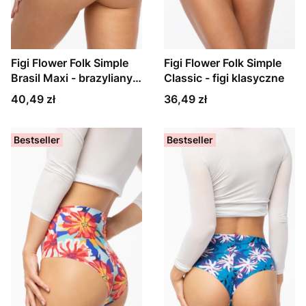
Figi Flower Folk Simple
Figi Flower Folk Simple
Brasil Maxi - brazyliany z
Classic - figi klasyczne
wysokim stanem
Cena
Cena
40,49 zł
36,49 zł
Bestseller
Bestseller