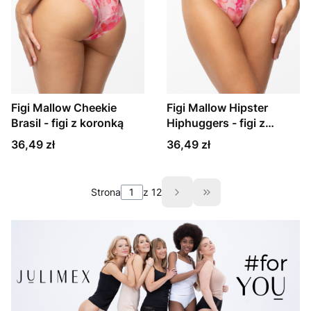
Figi Mallow Cheekie
Figi Mallow Hipster
Brasil - figi z koronką
Hiphuggers - figi z
koronką
Cena
Cena
36,49 zł
36,49 zł
Strona
z 12
Przejdź do ostatnie