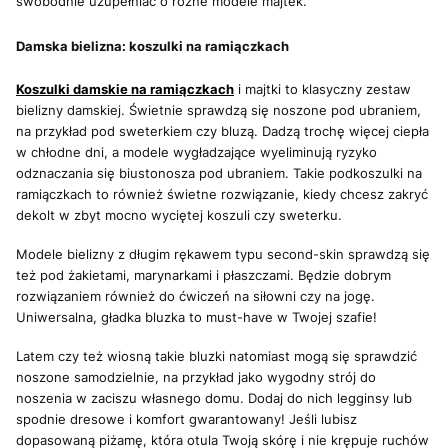
swobodnie uzupełniać o różne modele majtek.
Damska bielizna: koszulki na ramiączkach
Koszulki damskie na ramiączkach
i majtki to klasyczny zestaw
bielizny damskiej. Świetnie sprawdzą się noszone pod ubraniem,
na przykład pod sweterkiem czy bluzą. Dadzą trochę więcej ciepła
w chłodne dni, a modele wygładzające wyeliminują ryzyko
odznaczania się biustonosza pod ubraniem. Takie podkoszulki na
ramiączkach to również świetne rozwiązanie, kiedy chcesz zakryć
dekolt w zbyt mocno wyciętej koszuli czy sweterku.
Modele bielizny z długim rękawem typu second-skin sprawdzą się
też pod żakietami, marynarkami i płaszczami. Będzie dobrym
rozwiązaniem również do ćwiczeń na siłowni czy na jogę.
Uniwersalna, gładka bluzka to must-have w Twojej szafie!
Latem czy też wiosną takie bluzki natomiast mogą się sprawdzić
noszone samodzielnie, na przykład jako wygodny strój do
noszenia w zaciszu własnego domu. Dodaj do nich legginsy lub
spodnie dresowe i komfort gwarantowany! Jeśli lubisz
dopasowaną piżamę, która otula Twoją skórę i nie krępuje ruchów