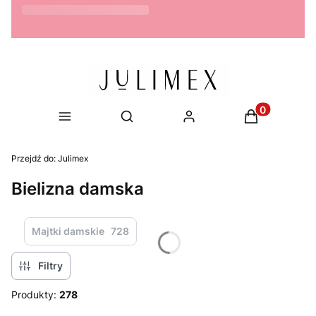
Możliwość zwrotu do 14 dni
Produkty w ko
Otwórz wyszukiwarkę
Przejdź do:
Julimex
Bielizna damska
Majtki damskie
728
Filtry
Produkty:
278