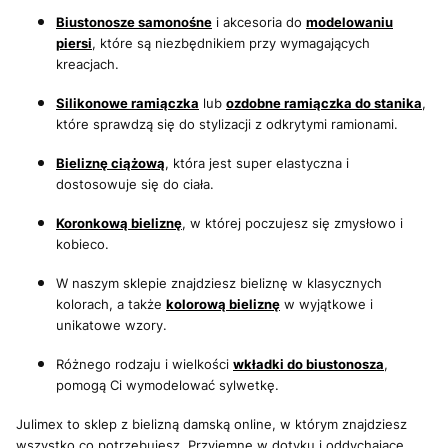
Biustonosze samonośne
i akcesoria do
modelowaniu
piersi
, które są niezbędnikiem przy wymagających
kreacjach.
Silikonowe ramiączka
lub
ozdobne ramiączka do stanika
,
które sprawdzą się do stylizacji z odkrytymi ramionami.
Bieliznę ciążową
, która jest super elastyczna i
dostosowuje się do ciała.
Koronkową bieliznę
, w której poczujesz się zmysłowo i
kobieco.
W naszym sklepie znajdziesz bieliznę w klasycznych
kolorach, a także
kolorową bieliznę
w wyjątkowe i
unikatowe wzory.
Różnego rodzaju i wielkości
wkładki do biustonosza
,
pomogą Ci wymodelować sylwetkę.
Julimex to sklep z bielizną damską online, w którym znajdziesz
wszystko co potrzebujesz. Przyjemne w dotyku i oddychające