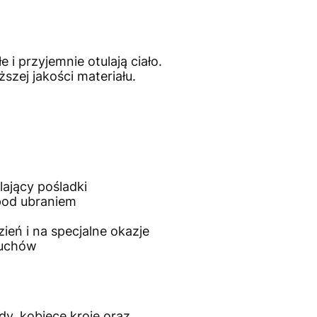
 i przyjemnie otulają ciało.
zej jakości materiału.
ający pośladki
 pod ubraniem
zień i na specjalne okazje
ruchów
y, kobiece kroje oraz