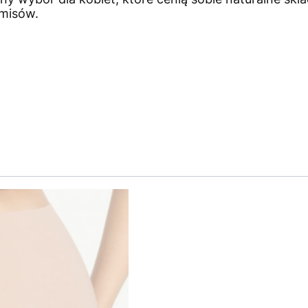
misów.