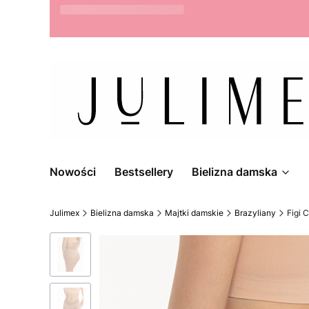
Możliwość zwrotu do 14 dni
Nowości
Bestsellery
Bielizna damska
Julimex
Bielizna damska
Majtki damskie
Brazyliany
Figi 