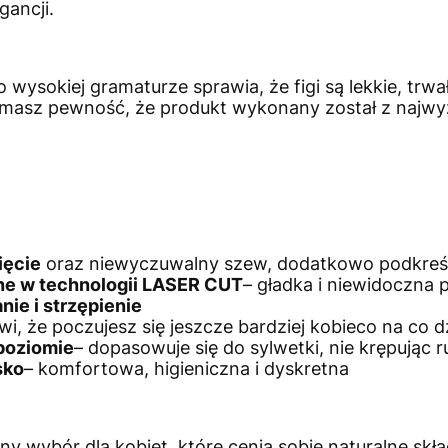
gancji.
ysokiej gramaturze sprawia, że figi są lekkie, trwałe
masz pewność, że produkt wykonany został z najwyżs
ięcie
oraz niewyczuwalny szew, dodatkowo podkreśl
e w technologii LASER CUT
– gładka i niewidoczna
nie i strzępienie
wi, że poczujesz się jeszcze bardziej kobieco na co d
 poziomie
– dopasowuje się do sylwetki, nie krępując 
sko
– komfortowa, higieniczna i dyskretna
wybór dla kobiet, które cenią sobie naturalne skład