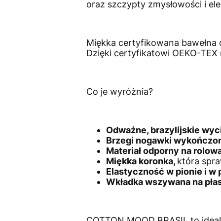
oraz szczypty zmysłowości i ele
Miękka certyfikowana bawełna o w
Dzięki certyfikatowi OEKO-TEX 
Co je wyróżnia?
Odważne, brazylijskie wyc
Brzegi nogawki wykończon
Materiał odporny na rolowa
Miękka koronka,
która spra
Elastyczność w pionie i w
Wkładka wszywana na pła
COTTON MOOD BRASIL to idealny 