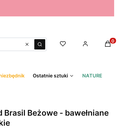
Produkty w k
Wyczyść
Szukaj
niezbędnik
Ostatnie sztuki
NATURE
d Brasil Beżowe - bawełniane
kie