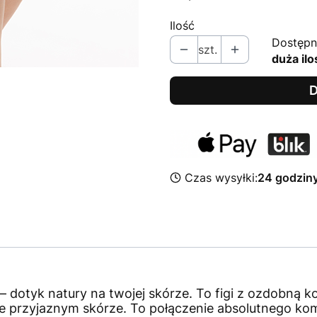
Ilość
Dostępn
szt.
duża ilo
D
Czas wysyłki:
24 godzin
– dotyk natury na twojej skórze. To figi z ozdobną ko
e przyjaznym skórze. To połączenie absolutnego ko