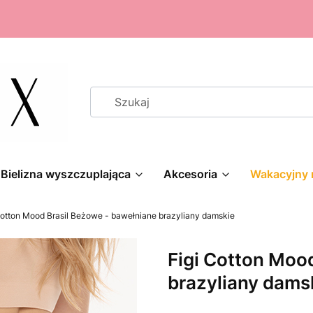
Bielizna wyszczuplająca
Akcesoria
Wakacyjny 
Cotton Mood Brasil Beżowe - bawełniane brazyliany damskie
Figi Cotton Moo
brazyliany dams