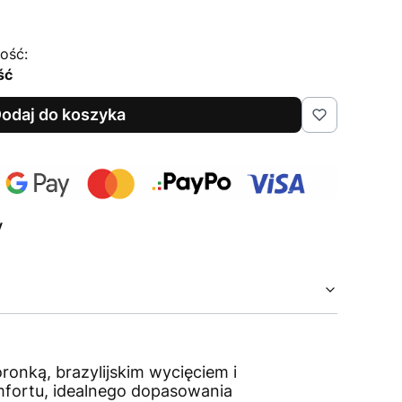
ość:
ść
odaj do koszyka
y
ronką, brazylijskim wycięciem i
mfortu, idealnego dopasowania