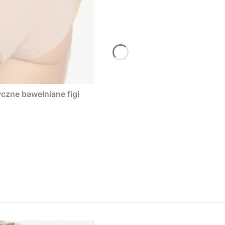
Figi Cotton Mood Classic Beżowe – klasyczne bawełniane figi