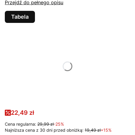
Przejdź do pełnego opisu
Tabela
Wybierz wariant produktu:
Poszczególne warianty mogą różnić się ceną
*
KOLOR
TURKUS
*
ROZMIAR
M
L
XL
22,49 zł
Cena regularna:
29,99 zł
-25%
Najniższa cena z 30 dni przed obniżką:
19,49 zł
+15%