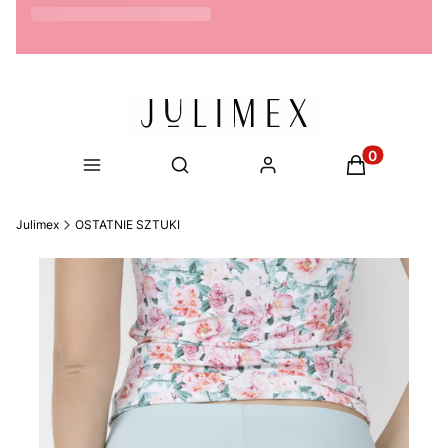
Możliwość zwrotu do 14 dni
Produkty w ko
Otwórz wyszukiwarkę
Julimex
OSTATNIE SZTUKI