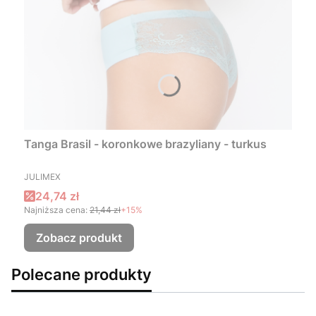
Tanga Brasil - koronkowe brazyliany - turkus
PRODUCENT
JULIMEX
Cena promocyjna
24,74 zł
Najniższa cena:
21,44 zł
+15%
Zobacz produkt
Polecane produkty