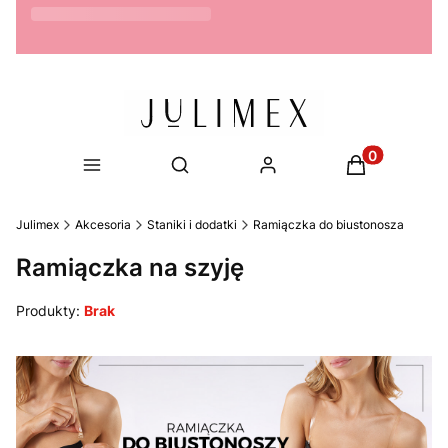
Możliwość zwrotu do 14 dni
Produkty w ko
Otwórz wyszukiwarkę
Julimex
Akcesoria
Staniki i dodatki
Ramiączka do biustonosza
Ramiączka na szyję
Produkty:
Brak