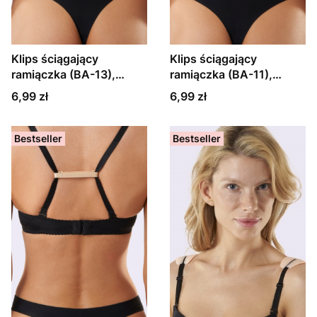
Klips ściągający
Klips ściągający
ramiączka (BA-13),
ramiączka (BA-11),
różne kolory
różne kolory
Cena
Cena
6,99 zł
6,99 zł
Bestseller
Bestseller