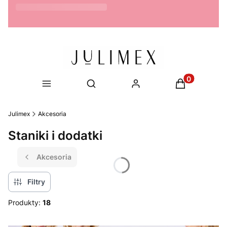
Możliwość zwrotu do 14 dni
Produkty w ko
Otwórz wyszukiwarkę
Julimex
Akcesoria
Staniki i dodatki
Akcesoria
Filtry
Produkty:
18