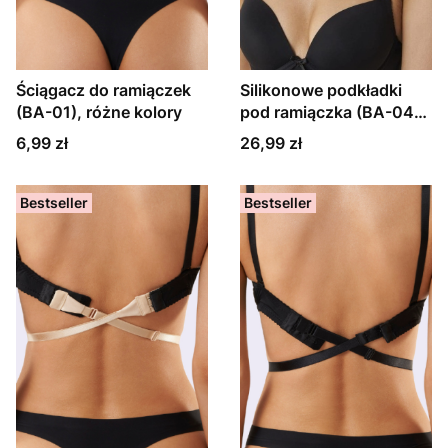
Ściągacz do ramiączek
Silikonowe podkładki
(BA-01), różne kolory
pod ramiączka (BA-04),
duże
Cena
Cena
6,99 zł
26,99 zł
Bestseller
Bestseller