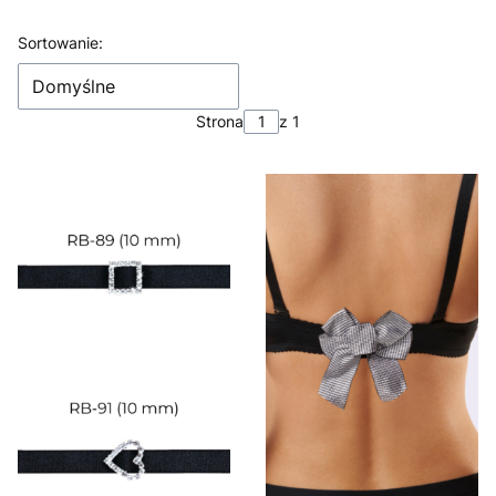
Lista produktów
Sortowanie:
Domyślne
Strona
z 1