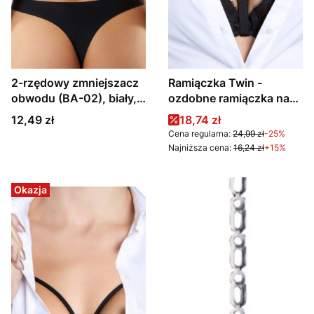
2-rzędowy zmniejszacz
Ramiączka Twin -
obwodu (BA-02), biały,
ozdobne ramiączka na
czarny lub beżowy
dekolt
Cena
Cena promocyjna
12,49 zł
18,74 zł
Cena regularna:
24,99 zł
-25%
Najniższa cena:
16,24 zł
+15%
Okazja