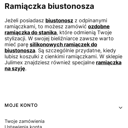
Ramiączka biustonosza
Jeżeli posiadasz
biustonosz
z odpinanymi
ramiączkami, to możesz zamówić
ozdobne
ramiączka do stanika
, które odmienią Twoje
stylizacji. W swojej bieliźniarce zawsze warto
mieć parę
silikonowych ramiączek do
biustonosza
. Są szczególnie przydatne, kiedy
lubisz koszulki z cienkimi ramiączkami. W sklepie
Julimex znajdziesz również specjalne
ramiączka
na szyję
.
Linki w stopce
MOJE KONTO
Twoje zamówienia
Ustawienia konta