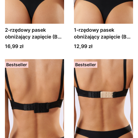
2-rzędowy pasek
1-rzędowy pasek
obniżający zapięcie (BA-
obniżający zapięcie (BA-
05), różne kolory
05), różne kolory
Cena
Cena
16,99 zł
12,99 zł
Bestseller
Bestseller