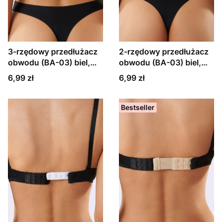
3-rzędowy przedłużacz
2-rzędowy przedłużacz
obwodu (BA-03) biel,
obwodu (BA-03) biel,
czerń, ecru lub beż
czerń, ecru lub beż
Cena
Cena
6,99 zł
6,99 zł
Bestseller