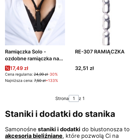
Ramiączka Solo -
RE-307 RAMIĄCZKA
ozdobne ramiączka na
dekolt
Cena promocyjna
Cena
17,49 zł
32,51 zł
Cena regularna:
24,99 zł
-30%
Najniższa cena:
7,50 zł
+133%
Strona
z 1
Staniki i dodatki do stanika
Samonośne
staniki i dodatki
do biustonosza to
akcesoria bieliźniane
, które pozwolą Ci na