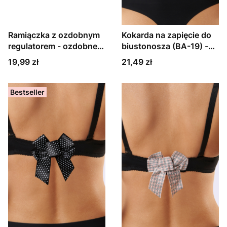
Ramiączka z ozdobnym
Kokarda na zapięcie do
regulatorem - ozdobne
biustonosza (BA-19) -
ramiączka - czarne
houndstooth
Cena
Cena
19,99 zł
21,49 zł
Bestseller