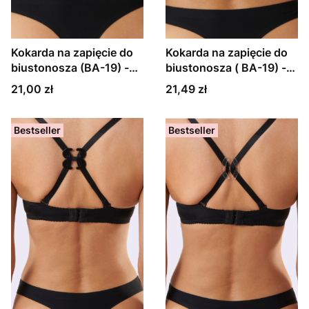
Kokarda na zapięcie do
Kokarda na zapięcie do
biustonosza (BA-19) -
biustonosza ( BA-19) -
polka dot
check
Cena
Cena
21,00 zł
21,49 zł
Bestseller
Bestseller