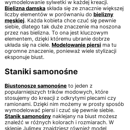
wymodelowanie sylwetki w każdej kreacji.
Bielizna damska
składa się ze znacznie większej
liczby elementów w porównaniu do
bielizny
męskiej
. Każda kobieta chce czuć się pewnie
siebie, dlatego tak duże znaczenie ma noszona
przez nas bielizna. To ona jest kluczowym
elementem, dzięki któremu ubranie dobrze
układa się na ciele.
Modelowanie piersi
ma tu
ogromne znaczenie, ponieważ wiele stylizacji
eksponuje biust.
Staniki samonośne
Biustonosze samonośne
to jeden z
popularniejszych trików modowych, które
stosujemy do kreacji z odkrytymi plecami czy
ramionami. Dzięki nim możemy w prosty sposób
wymodelować piersi i czuć się pewnie siebie.
Stanik samonośny
naklejany na biust możesz
znaleźć w różnych kolorach i rozmiarach. W
sklepie Julimex znajdziesz również model