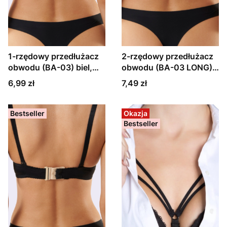
1-rzędowy przedłużacz
2-rzędowy przedłużacz
obwodu (BA-03) biel,
obwodu (BA-03 LONG)
czerń, beż lub ecru
długi, biel, czerń lub beż
Cena
Cena
6,99 zł
7,49 zł
Bestseller
Okazja
Bestseller